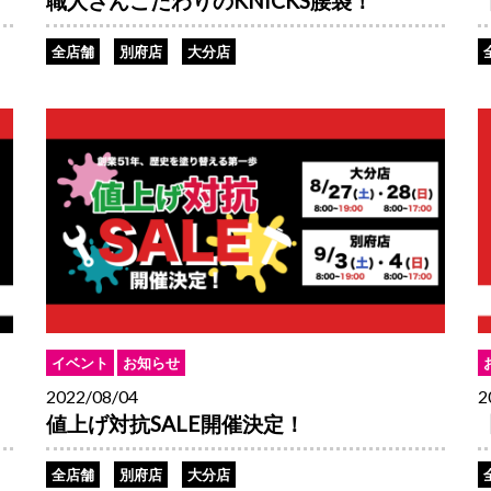
職人さんこだわりのKNICKS腰袋！
全店舗
別府店
大分店
イベント
お知らせ
2022/08/04
2
値上げ対抗SALE開催決定！
全店舗
別府店
大分店