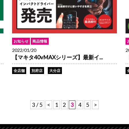
お知らせ
商品情報
2022/01/20
2
【マキタ40vMAXシリーズ】最新イ...
全店舗
別府店
大分店
3 / 5
<
1
2
3
4
5
>