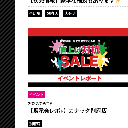
【初売情報】豪華な福袋もあります
全店舗
別府店
大分店
イベント
2022/09/09
【展示会レポ♪】カナック別府店
別府店