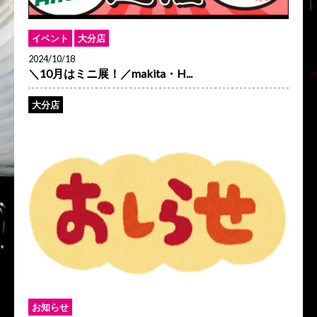
イベント
大分店
2024/10/18
＼10月はミニ展！／makita・H...
大分店
お知らせ