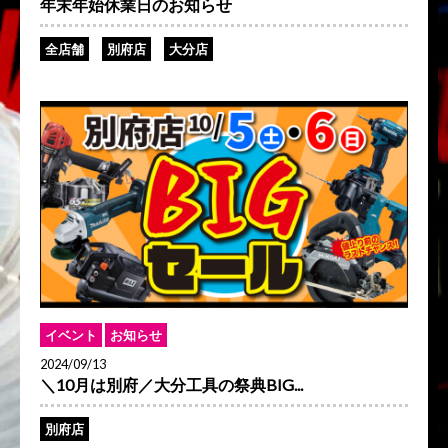
年末年始休業日のお知らせ
全店舗
別府店
大分店
イベント
お知らせ
2024/09/13
＼10月は別府／大分工具の祭典BIG...
別府店