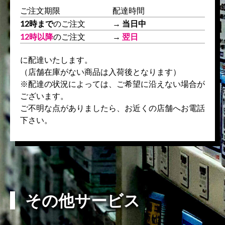
ご注文期限
配達時間
12時まで
のご注文
→
当日中
12時以降
のご注文
→
翌日
に配達いたします。
（店舗在庫がない商品は入荷後となります）
※配達の状況によっては、ご希望に沿えない場合が
ございます。
ご不明な点がありましたら、お近くの店舗へお電話
下さい。
その他サービス