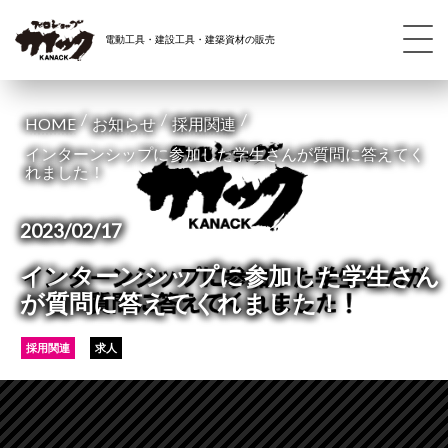
電動工具・建設工具・建築資材の販売
/
/
/
HOME
お知らせ
採用関連
インターンシップに参加した学生さんが質問に答えてく
れました！
2023/02/17
インターンシップに参加した学生さん
が質問に答えてくれました！
採用関連
求人