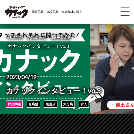
電動工具・建設工具・建築資材の販売
/
/
/
HOME
お知らせ
採用関連
カナックインタビュー！vo.3
2023/04/19
カナックインタビュー！vo.3
採用関連
全店舗
別府店
大分店
求人